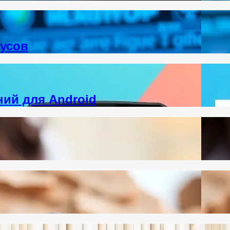
русов
ий для Android